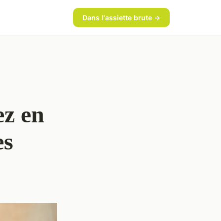
Dans l'assiette brute →
ez en
es