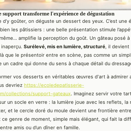
 support transforme l'expérience de dégustation
d’y goûter, on déguste un dessert des yeux. C’est une 
ien les pâtissiers : une belle présentation stimule l’appét
t même… amplifie la perception du goût. Un gâteau posé 
 inaperçu.
Surélevé, mis en lumière, structuré
, il devient
t là que le présentoir entre en scène, pas comme un simp
un cadre qui donne du sens à chaque détail du dressag
ormer vos desserts en véritables œuvres d'art à admirer 
us devriez
https://ecoledepatisserie-
m/collections/support-gateaux
. Imaginez servir votre tar
ur un socle en verre : la lumière joue avec les reflets, la
er, et le cercle doré du moule devient une frontière entre l
st ce genre de moment, simple mais élégant, qui fait la dif
entre amis ou d’un dîner en famille.