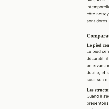
intemporell
côté nettoy
sont dorés à
Comparati
Le pied cen
Le pied cent
décoratif, 
en revanche,
douille, et 
sous son me
Les structu
Quand il s’
présentoirs