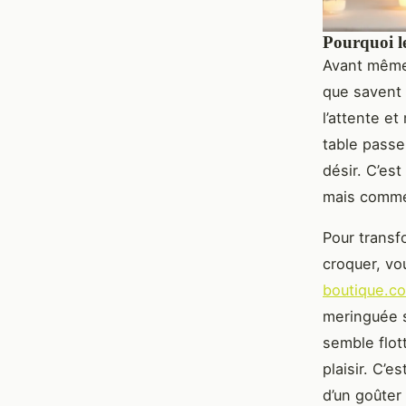
Pourquoi le
Avant même 
que savent b
l’attente e
table passe
désir. C’es
mais comme 
Pour transf
croquer, vo
boutique.co
meringuée s
semble flott
plaisir. C’e
d’un goûter 