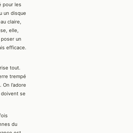
é pour les
u un disque
au claire,
se, elle,
r poser un
is efficace.
rise tout.
erre trempé
. On l’adore
 doivent se
fois
ennes du
gance est