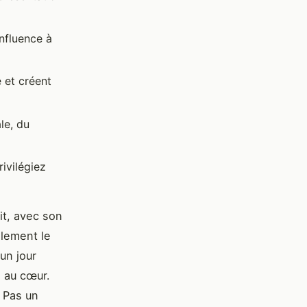
influence à
e et créent
le, du
rivilégiez
it, avec son
alement le
un jour
l au cœur.
. Pas un