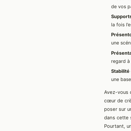
de vos p
Supports
la fois l’
Présento
une scén
Présenta
regard à 
Stabilit
une base
Avez-vous d
cœur de crè
poser sur u
dans cette s
Pourtant, u