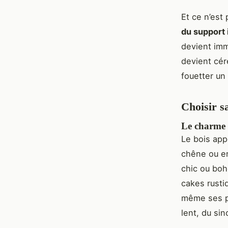
Et ce n’est
du support 
devient imm
devient cér
fouetter un
Choisir sa
Le charme n
Le bois app
chêne ou e
chic ou boh
cakes rusti
même ses pet
lent, du sin