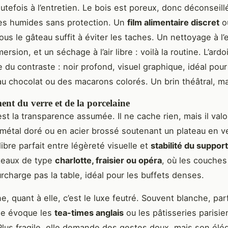
utefois à l’entretien. Le bois est poreux, donc déconseill
ès humides sans protection. Un
film alimentaire discret
o
us le gâteau suffit à éviter les taches. Un nettoyage à l’e
ersion, et un séchage à l’air libre : voilà la routine. L’ardoi
e du contraste : noir profond, visuel graphique, idéal pou
u chocolat ou des macarons colorés. Un brin théâtral, ma
ent du verre et de la porcelaine
est la transparence assumée. Il ne cache rien, mais il valo
métal doré ou en acier brossé soutenant un plateau en v
uilibre parfait entre légèreté visuelle et
stabilité du support
teaux de type
charlotte, fraisier ou opéra
, où les couches
surcharge pas la table, idéal pour les buffets denses.
e, quant à elle, c’est le luxe feutré. Souvent blanche, par
le évoque les
tea-times anglais
ou les pâtisseries parisi
lus fragile, elle demande des gestes doux, mais son élé