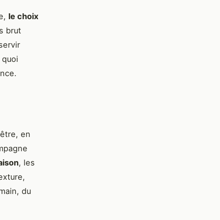
ne,
le choix
s brut
servir
 quoi
ance.
être, en
ampagne
saison
, les
exture,
-main, du