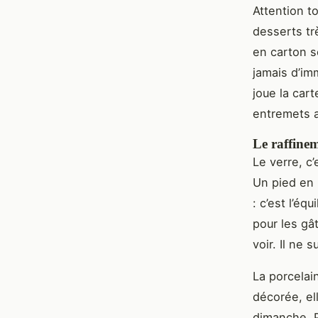
Attention to
desserts tr
en carton so
jamais d’imm
joue la cart
entremets a
Le raffinem
Le verre, c’
Un pied en 
: c’est l’éq
pour les gâ
voir. Il ne 
La porcelain
décorée, el
dimanche. P