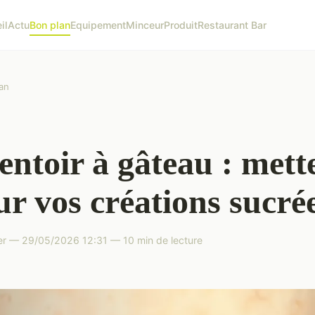
il
Actu
Bon plan
Equipement
Minceur
Produit
Restaurant Bar
an
entoir à gâteau : mett
ur vos créations sucré
er — 29/05/2026 12:31 — 10 min de lecture