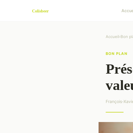
Accue
Accueil
›
Bon pl
BON PLAN
Prés
vale
François-Xavi