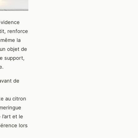
évidence
it, renforce
à même la
 un objet de
le support,
e.
avant de
te au citron
 meringue
’art et le
férence lors