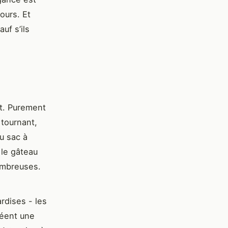
ours. Et
uf s’ils
ut. Purement
 tournant,
au sac à
 le gâteau
nombreuses.
rdises - les
réent une