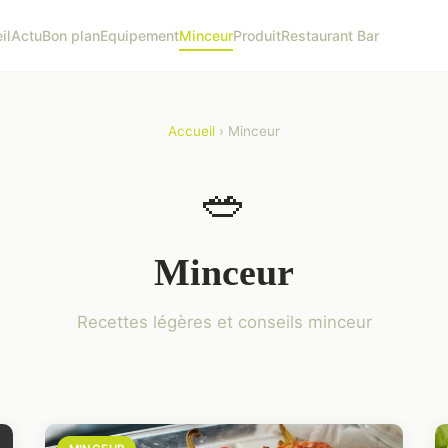
il
Actu
Bon plan
Equipement
Minceur
Produit
Restaurant Bar
Accueil
› Minceur
🥗
Minceur
Recettes légères et conseils minceur