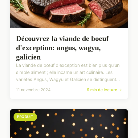
Découvrez la viande de boeuf
d'exception: angus, wagyu,
galicien
La viande de bœuf d'exception est bien plus qu'un
simple aliment ; elle incarne un art culinaire. Les
variétés Angus, Wagyu et Galicien se distinguent...
11 novembre 2024
9 min de lecture →
PRODUIT