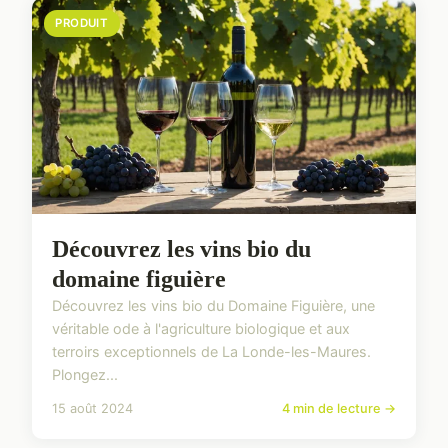
PRODUIT
Découvrez les vins bio du
domaine figuière
Découvrez les vins bio du Domaine Figuière, une
véritable ode à l'agriculture biologique et aux
terroirs exceptionnels de La Londe-les-Maures.
Plongez...
15 août 2024
4 min de lecture →