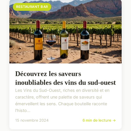
RESTAURANT BAR
Découvrez les saveurs
inoubliables des vins du sud-ouest
Les Vins du Sud-Ouest, riches en diversité et en
caractère, offrent une palette de saveurs qui
émerveillent les sens. Chaque bouteille raconte
l'histo...
15 novembre 2024
6 min de lecture →